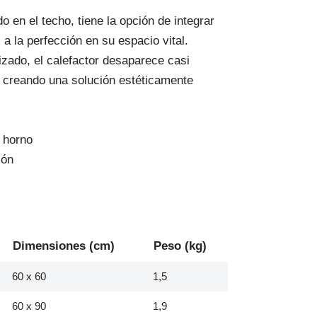
 en el techo, tiene la opción de integrar
s a la perfección en su espacio vital.
zado, el calefactor desaparece casi
, creando una solución estéticamente
 horno
ión
Dimensiones (cm)
Peso (kg)
60 x 60
1,5
60 x 90
1,9