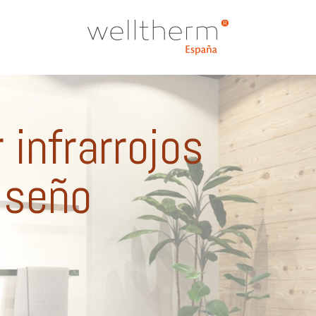
 infrarrojos
iseño