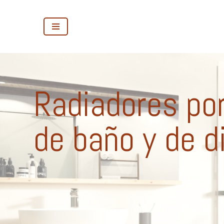
Saltar
al
contenido
Radiadores por
de baño y de d