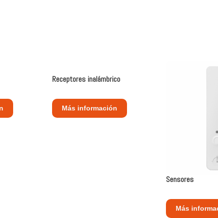
Receptores
inalámbrico
n
Más información
Sensores
Más informa